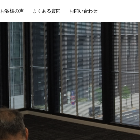
お客様の声
よくある質問
お問い合わせ