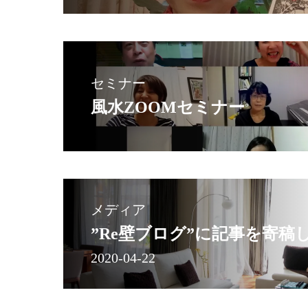
セミナー
風水ZOOMセミナー
メディア
”Re壁ブログ”に記事を寄稿
2020-04-22