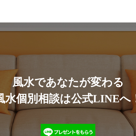
風水であなたが変わる
風水個別相談は公式LINEへ