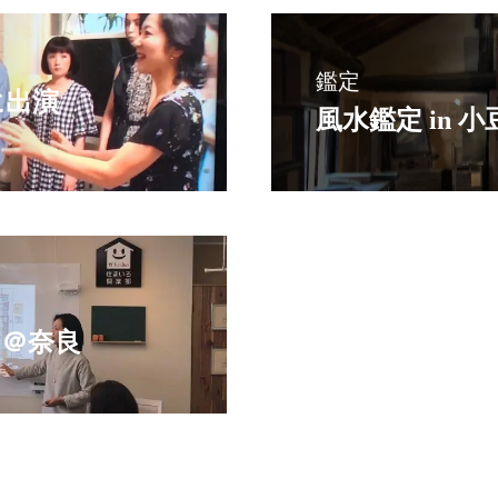
鑑定
に出演
風水鑑定 in 小
ー＠奈良