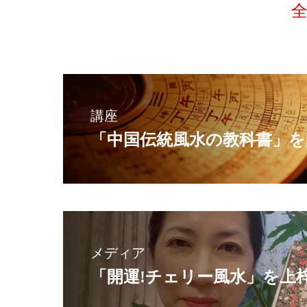
講座
メディア
「開運!チェリー風水」を上