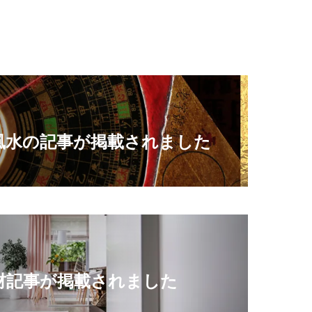
で風水の記事が掲載されました
tに取材記事が掲載されました