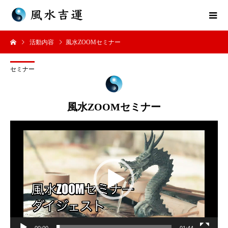
活動内容
風水ZOOMセミナー
セミナー
風水ZOOMセミナー
動
画
プ
レ
ー
ヤ
ー
00:00
01:44