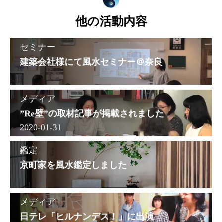
他の活動内容
セミナー
建築会社様にて風水セミナー＠奈良
メディア
”Re壁”の取材記事が掲載されました
2020-01-31
鑑定
京町家を風水鑑定しました
メディア
日テレ「ヒルナンデス！」に出演