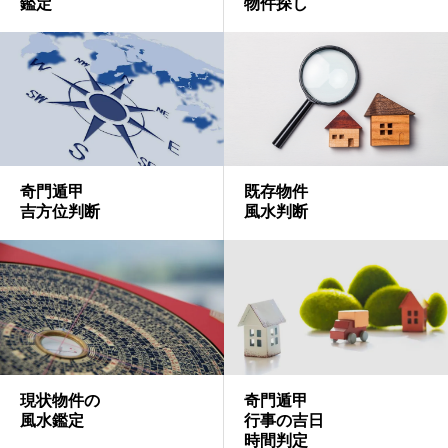
物件探し
鑑定
奇門遁甲
既存物件
吉方位判断
風水判断
奇門遁甲
現状物件の
行事の吉日
風水鑑定
時間判定